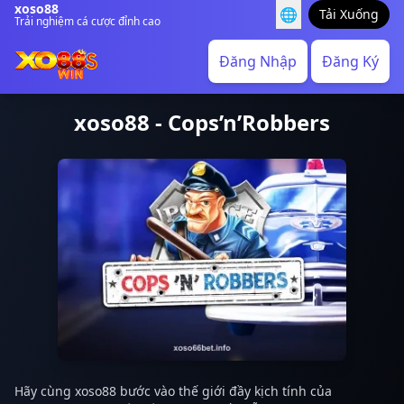
xoso88
🌐
Tải Xuống
Trải nghiệm cá cược đỉnh cao
Đăng Nhập
Đăng Ký
xoso88 - Cops’n’Robbers
Hãy cùng xoso88 bước vào thế giới đầy kịch tính của