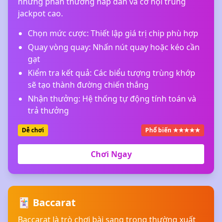
những phần thưởng hấp dẫn và cơ hội trúng
jackpot cao.
Chọn mức cược: Thiết lập giá trị chip phù hợp
Quay vòng quay: Nhấn nút quay hoặc kéo cần
gạt
Kiểm tra kết quả: Các biểu tượng trùng khớp
sẽ tạo thành đường chiến thắng
Nhận thưởng: Hệ thống tự động tính toán và
trả thưởng
Dễ chơi
Phổ biến ★★★★★
Chơi Ngay
🃏 Baccarat
Baccarat là trò chơi bài sang trọng thường xuất