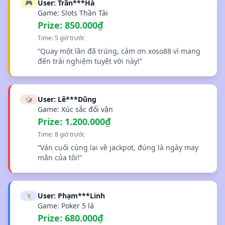
User: Trần***Hà
🎮
Game: Slots Thần Tài
Prize: 850.000₫
Time: 5 giờ trước
“Quay một lần đã trúng, cảm ơn xoso88 vì mang
đến trải nghiệm tuyệt vời này!”
User: Lê***Dũng
🎲
Game: Xúc sắc đổi vận
Prize: 1.200.000₫
Time: 8 giờ trước
“Ván cuối cùng lại về jackpot, đúng là ngày may
mắn của tôi!”
User: Phạm***Linh
🃏
Game: Poker 5 lá
Prize: 680.000₫