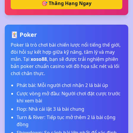
🎯 Thăng Hạng Ngay
🃏 Poker
Poker là trò chơi bài chiến lược nổi tiếng thế giới,
đòi hỏi sự kết hợp giữa kỹ năng, tâm lý và may
mắn. Tại
xoso88
, bạn sẽ được trải nghiệm phiên
bản poker chuẩn casino với đồ họa sắc nét và lối
chơi chân thực.
Phát bài: Mỗi người chơi nhận 2 lá bài úp
Cược vòng mở đầu: Người chơi đặt cược trước
khi xem bài
Flop: Nhà cái lật 3 lá bài chung
Turn & River: Tiếp tục mở thêm 2 lá bài cộng
đồng
Showdown: So sánh bài lớn nhất để xác định