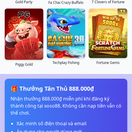
Gold Party
7 Clovers of Fortune
Fa Chai Crazy Buffalo
Techplay Fishing
Fortune Gems
Piggy Gold
🎁 Thưởng Tân Thủ 888.000₫
Nhận thưởng 888.000₫ miễn phí khi đăng ký
thành công tại xoso88. Không cần nạp tiền vẫn có
thể chơi.
Xác minh số điện thoại và email
Áp dụng cho người dùng mới