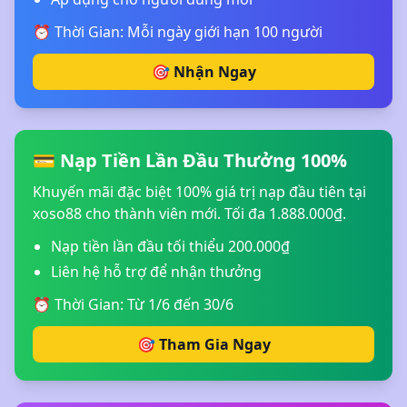
⏰ Thời Gian: Mỗi ngày giới hạn 100 người
🎯 Nhận Ngay
💳 Nạp Tiền Lần Đầu Thưởng 100%
Khuyến mãi đặc biệt 100% giá trị nạp đầu tiên tại
xoso88 cho thành viên mới. Tối đa 1.888.000₫.
Nạp tiền lần đầu tối thiểu 200.000₫
Liên hệ hỗ trợ để nhận thưởng
⏰ Thời Gian: Từ 1/6 đến 30/6
🎯 Tham Gia Ngay