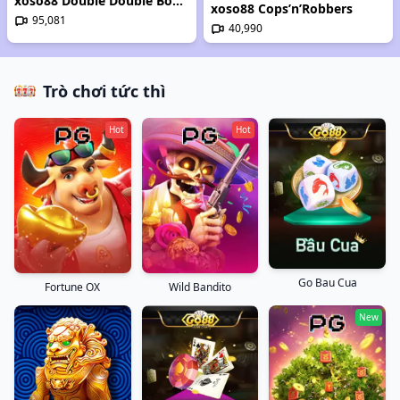
xoso88 Double Double Bonus Poker 100 Hand
xoso88 Cops’n’Robbers
95,081
40,990
Trò chơi tức thì
Hot
Hot
Go Bau Cua
Fortune OX
Wild Bandito
New