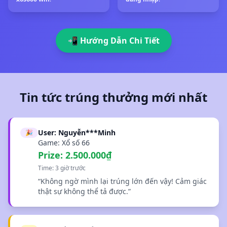
📲 Hướng Dẫn Chi Tiết
Tin tức trúng thưởng mới nhất
User: Nguyễn***Minh
🎉
Game: Xổ số 66
Prize: 2.500.000₫
Time: 3 giờ trước
“Không ngờ mình lại trúng lớn đến vậy! Cảm giác
thật sự không thể tả được.”