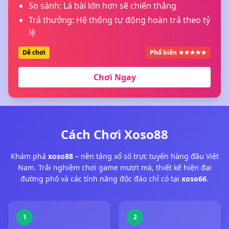
So sánh: Lá bài lớn hơn sẽ chiến thắng
Trả thưởng: Hệ thống tự động hoàn trả theo tỷ
lệ
Dễ chơi
Phổ biến ★★★★★
Chơi Ngay
Cách Chơi Xoso88
Khám phá
xoso88
– nền tảng xổ số trực tuyến hàng đầu Việt
Nam. Trải nghiệm chơi game mượt mà, thiết kế hiện đại
đường phố và các tính năng độc đáo chỉ có tại
xoso66
.
1
2