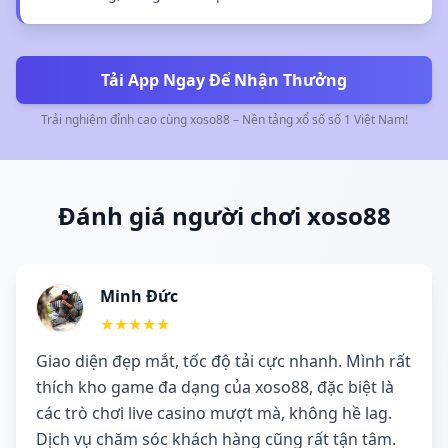
Tải App Ngay Để Nhận Thưởng
Trải nghiệm đỉnh cao cùng xoso88 – Nền tảng xổ số số 1 Việt Nam!
Đánh giá người chơi xoso88
Minh Đức
★
★
★
★
★
Giao diện đẹp mắt, tốc độ tải cực nhanh. Mình rất
thích kho game đa dạng của xoso88, đặc biệt là
các trò chơi live casino mượt mà, không hề lag.
Dịch vụ chăm sóc khách hàng cũng rất tận tâm.