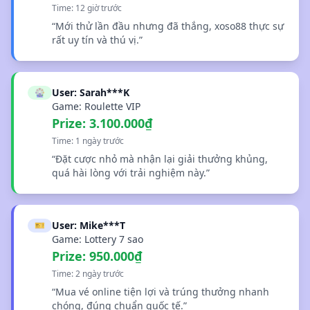
Time: 12 giờ trước
“Mới thử lần đầu nhưng đã thắng, xoso88 thực sự
rất uy tín và thú vị.”
User: Sarah***K
🎡
Game: Roulette VIP
Prize: 3.100.000₫
Time: 1 ngày trước
“Đặt cược nhỏ mà nhận lại giải thưởng khủng,
quá hài lòng với trải nghiệm này.”
User: Mike***T
🎫
Game: Lottery 7 sao
Prize: 950.000₫
Time: 2 ngày trước
“Mua vé online tiện lợi và trúng thưởng nhanh
chóng, đúng chuẩn quốc tế.”